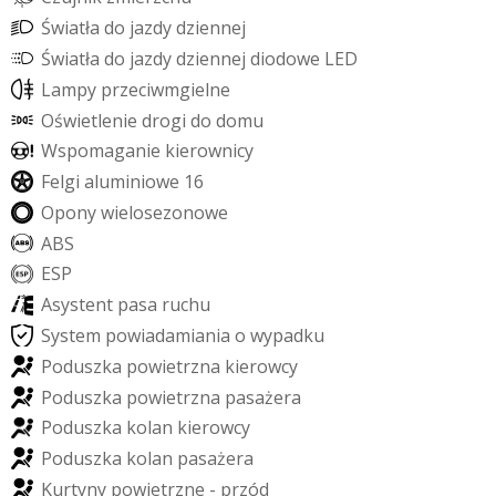
Ś
w
i
a
t
ł
a
d
o
j
a
z
d
y
d
z
i
e
n
n
e
j
Ś
w
i
a
t
ł
a
d
o
j
a
z
d
y
d
z
i
e
n
n
e
j
d
i
o
d
o
w
e
L
E
D
L
a
m
p
y
p
r
z
e
c
i
w
m
g
i
e
l
n
e
O
ś
w
i
e
t
l
e
n
i
e
d
r
o
g
i
d
o
d
o
m
u
W
s
p
o
m
a
g
a
n
i
e
k
i
e
r
o
w
n
i
c
y
F
e
l
g
i
a
l
u
m
i
n
i
o
w
e
1
6
O
p
o
n
y
w
i
e
l
o
s
e
z
o
n
o
w
e
A
B
S
E
S
P
A
s
y
s
t
e
n
t
p
a
s
a
r
u
c
h
u
S
y
s
t
e
m
p
o
w
i
a
d
a
m
i
a
n
i
a
o
w
y
p
a
d
k
u
P
o
d
u
s
z
k
a
p
o
w
i
e
t
r
z
n
a
k
i
e
r
o
w
c
y
P
o
d
u
s
z
k
a
p
o
w
i
e
t
r
z
n
a
p
a
s
a
ż
e
r
a
P
o
d
u
s
z
k
a
k
o
l
a
n
k
i
e
r
o
w
c
y
P
o
d
u
s
z
k
a
k
o
l
a
n
p
a
s
a
ż
e
r
a
K
u
r
t
y
n
y
p
o
w
i
e
t
r
z
n
e
-
p
r
z
ó
d