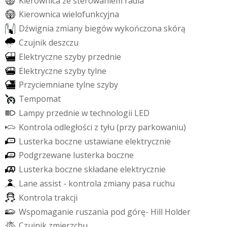
K
i
e
r
o
w
n
i
c
a
z
e
s
t
e
r
o
w
a
n
i
e
m
r
a
d
i
a
K
i
e
r
o
w
n
i
c
a
w
i
e
l
o
f
u
n
k
c
y
j
n
a
D
ź
w
i
g
n
i
a
z
m
i
a
n
y
b
i
e
g
ó
w
w
y
k
o
ń
c
z
o
n
a
s
k
ó
r
ą
C
z
u
j
n
i
k
d
e
s
z
c
z
u
E
l
e
k
t
r
y
c
z
n
e
s
z
y
b
y
p
r
z
e
d
n
i
e
E
l
e
k
t
r
y
c
z
n
e
s
z
y
b
y
t
y
l
n
e
P
r
z
y
c
i
e
m
n
i
a
n
e
t
y
l
n
e
s
z
y
b
y
T
e
m
p
o
m
a
t
L
a
m
p
y
p
r
z
e
d
n
i
e
w
t
e
c
h
n
o
l
o
g
i
i
L
E
D
K
o
n
t
r
o
l
a
o
d
l
e
g
ł
o
ś
c
i
z
t
y
ł
u
(
p
r
z
y
p
a
r
k
o
w
a
n
i
u
)
L
u
s
t
e
r
k
a
b
o
c
z
n
e
u
s
t
a
w
i
a
n
e
e
l
e
k
t
r
y
c
z
n
i
e
P
o
d
g
r
z
e
w
a
n
e
l
u
s
t
e
r
k
a
b
o
c
z
n
e
L
u
s
t
e
r
k
a
b
o
c
z
n
e
s
k
ł
a
d
a
n
e
e
l
e
k
t
r
y
c
z
n
i
e
L
a
n
e
a
s
s
i
s
t
-
k
o
n
t
r
o
l
a
z
m
i
a
n
y
p
a
s
a
r
u
c
h
u
K
o
n
t
r
o
l
a
t
r
a
k
c
j
i
W
s
p
o
m
a
g
a
n
i
e
r
u
s
z
a
n
i
a
p
o
d
g
ó
r
ę
-
H
i
l
l
H
o
l
d
e
r
C
z
u
j
n
i
k
z
m
i
e
r
z
c
h
u