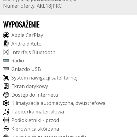
Numer oferty: AKL18JPRC
WYPOSAŻENIE
A
p
p
l
e
C
a
r
P
l
a
y
A
n
d
r
o
i
d
A
u
t
o
I
n
t
e
r
f
e
j
s
B
l
u
e
t
o
o
t
h
R
a
d
i
o
G
n
i
a
z
d
o
U
S
B
S
y
s
t
e
m
n
a
w
i
g
a
c
j
i
s
a
t
e
l
i
t
a
r
n
e
j
E
k
r
a
n
d
o
t
y
k
o
w
y
D
o
s
t
ę
p
d
o
i
n
t
e
r
n
e
t
u
K
l
i
m
a
t
y
z
a
c
j
a
a
u
t
o
m
a
t
y
c
z
n
a
,
d
w
u
s
t
r
e
f
o
w
a
T
a
p
i
c
e
r
k
a
m
a
t
e
r
i
a
ł
o
w
a
P
o
d
ł
o
k
i
e
t
n
i
k
i
-
p
r
z
ó
d
K
i
e
r
o
w
n
i
c
a
s
k
ó
r
z
a
n
a