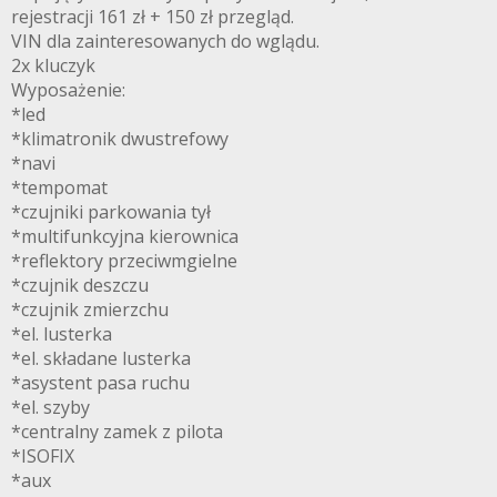
rejestracji 161 zł + 150 zł przegląd.
VIN dla zainteresowanych do wglądu.
2x kluczyk
Wyposażenie:
*led
*klimatronik dwustrefowy
*navi
*tempomat
*czujniki parkowania tył
*multifunkcyjna kierownica
*reflektory przeciwmgielne
*czujnik deszczu
*czujnik zmierzchu
*el. lusterka
*el. składane lusterka
*asystent pasa ruchu
*el. szyby
*centralny zamek z pilota
*ISOFIX
*aux