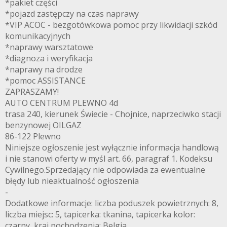
*pakiet części
*pojazd zastępczy na czas naprawy
*VIP ACOC - bezgotówkowa pomoc przy likwidacji szkód
komunikacyjnych
*naprawy warsztatowe
*diagnoza i weryfikacja
*naprawy na drodze
*pomoc ASSISTANCE
ZAPRASZAMY!
AUTO CENTRUM PLEWNO 4d
trasa 240, kierunek Świecie - Chojnice, naprzeciwko stacji
benzynowej OILGAZ
86-122 Plewno
Niniejsze ogłoszenie jest wyłącznie informacja handlową
i nie stanowi oferty w myśl art. 66, paragraf 1. Kodeksu
Cywilnego.Sprzedający nie odpowiada za ewentualne
błędy lub nieaktualność ogłoszenia
-
Dodatkowe informacje: liczba poduszek powietrznych: 8,
liczba miejsc: 5, tapicerka: tkanina, tapicerka kolor:
czarny, kraj pochodzenia: Belgia