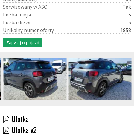
S
e
r
w
i
s
o
w
a
n
y
w
A
S
O
Tak
L
i
c
z
b
a
m
i
e
j
s
c
5
L
i
c
z
b
a
d
r
z
w
i
5
U
n
i
k
a
l
n
y
n
u
m
e
r
o
f
e
r
t
y
1858
Zapytaj o pojazd
Ulotka
Ulotka v2