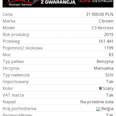
C
e
n
a
31 900.00 PLN
M
a
r
k
a
Citroën
M
o
d
e
l
C3 Aircross
R
o
k
p
r
o
d
u
k
c
j
i
2019
P
r
z
e
b
i
e
g
161 441
P
o
j
e
m
n
o
ś
ć
s
k
o
k
o
w
a
1199
M
o
c
83
T
y
p
p
a
l
i
w
a
Benzyna
S
k
r
z
y
n
i
a
Manualna
T
y
p
n
a
d
w
o
z
i
a
SUV
I
m
p
o
r
t
o
w
a
n
y
Tak
K
o
l
o
r
Szary
V
A
T
m
a
r
ż
a
Tak
N
a
p
ę
d
Na przednie koła
K
r
a
j
p
o
c
h
o
d
z
e
n
i
a
Belgia
B
e
z
w
y
p
a
d
k
o
w
y
Tak