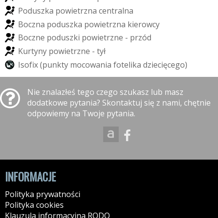
P
o
d
u
s
z
k
a
p
o
w
i
e
t
r
z
n
a
c
e
n
t
r
a
l
n
a
B
o
c
z
n
a
p
o
d
u
s
z
k
a
p
o
w
i
e
t
r
z
n
a
k
i
e
r
o
w
c
y
B
o
c
z
n
e
p
o
d
u
s
z
k
i
p
o
w
i
e
t
r
z
n
e
-
p
r
z
ó
d
K
u
r
t
y
n
y
p
o
w
i
e
t
r
z
n
e
-
t
y
ł
I
s
o
f
i
x
(
p
u
n
k
t
y
m
o
c
o
w
a
n
i
a
f
o
t
e
l
i
k
a
d
z
i
e
c
i
ę
c
e
g
o
)
Nie znalazłeś tego czego szukasz lub masz
dodatkowe pytania? Skontaktuj się z nami, chętnie
odpowiemy na Twoje pytania.
INFORMACJE
Polityka prywatności
Polityka cookies
Klauzula informacyjna RODO