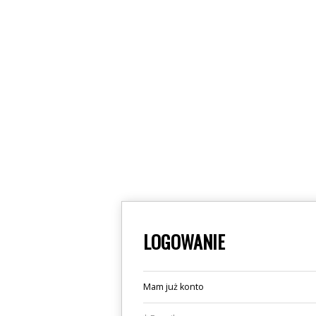
LOGOWANIE
Mam już konto