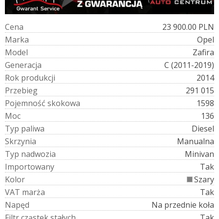
C
e
n
a
23 900.00 PLN
M
a
r
k
a
Opel
M
o
d
e
l
Zafira
G
e
n
e
r
a
c
j
a
C (2011-2019)
R
o
k
p
r
o
d
u
k
c
j
i
2014
P
r
z
e
b
i
e
g
291 015
P
o
j
e
m
n
o
ś
ć
s
k
o
k
o
w
a
1598
M
o
c
136
T
y
p
p
a
l
i
w
a
Diesel
S
k
r
z
y
n
i
a
Manualna
T
y
p
n
a
d
w
o
z
i
a
Minivan
I
m
p
o
r
t
o
w
a
n
y
Tak
K
o
l
o
r
Szary
V
A
T
m
a
r
ż
a
Tak
N
a
p
ę
d
Na przednie koła
F
i
l
t
r
c
z
ą
s
t
e
k
s
t
a
ł
y
c
h
Tak