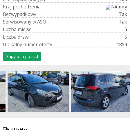
K
r
a
j
p
o
c
h
o
d
z
e
n
i
a
Niemcy
B
e
z
w
y
p
a
d
k
o
w
y
Tak
S
e
r
w
i
s
o
w
a
n
y
w
A
S
O
Tak
L
i
c
z
b
a
m
i
e
j
s
c
5
L
i
c
z
b
a
d
r
z
w
i
5
U
n
i
k
a
l
n
y
n
u
m
e
r
o
f
e
r
t
y
1853
Zapytaj o pojazd