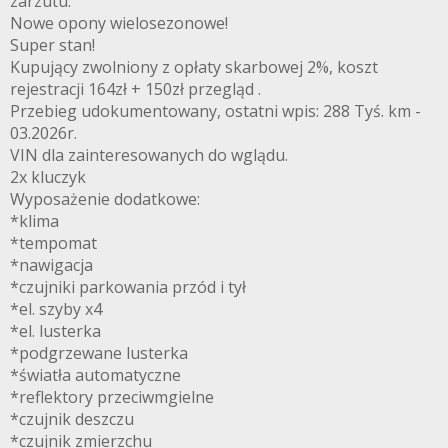
zarzutu.
Nowe opony wielosezonowe!
Super stan!
Kupujący zwolniony z opłaty skarbowej 2%, koszt
rejestracji 164zł + 150zł przegląd .
Przebieg udokumentowany, ostatni wpis: 288 Tyś. km -
03.2026r.
VIN dla zainteresowanych do wglądu.
2x kluczyk
Wyposażenie dodatkowe:
*klima
*tempomat
*nawigacja
*czujniki parkowania przód i tył
*el. szyby x4
*el. lusterka
*podgrzewane lusterka
*światła automatyczne
*reflektory przeciwmgielne
*czujnik deszczu
*czujnik zmierzchu