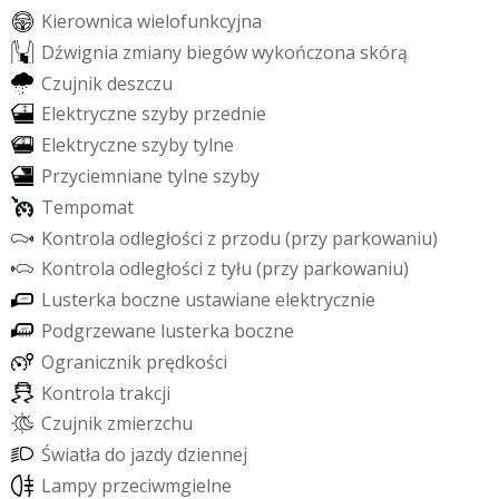
K
i
e
r
o
w
n
i
c
a
w
i
e
l
o
f
u
n
k
c
y
j
n
a
D
ź
w
i
g
n
i
a
z
m
i
a
n
y
b
i
e
g
ó
w
w
y
k
o
ń
c
z
o
n
a
s
k
ó
r
ą
C
z
u
j
n
i
k
d
e
s
z
c
z
u
E
l
e
k
t
r
y
c
z
n
e
s
z
y
b
y
p
r
z
e
d
n
i
e
E
l
e
k
t
r
y
c
z
n
e
s
z
y
b
y
t
y
l
n
e
P
r
z
y
c
i
e
m
n
i
a
n
e
t
y
l
n
e
s
z
y
b
y
T
e
m
p
o
m
a
t
K
o
n
t
r
o
l
a
o
d
l
e
g
ł
o
ś
c
i
z
p
r
z
o
d
u
(
p
r
z
y
p
a
r
k
o
w
a
n
i
u
)
K
o
n
t
r
o
l
a
o
d
l
e
g
ł
o
ś
c
i
z
t
y
ł
u
(
p
r
z
y
p
a
r
k
o
w
a
n
i
u
)
L
u
s
t
e
r
k
a
b
o
c
z
n
e
u
s
t
a
w
i
a
n
e
e
l
e
k
t
r
y
c
z
n
i
e
P
o
d
g
r
z
e
w
a
n
e
l
u
s
t
e
r
k
a
b
o
c
z
n
e
O
g
r
a
n
i
c
z
n
i
k
p
r
ę
d
k
o
ś
c
i
K
o
n
t
r
o
l
a
t
r
a
k
c
j
i
C
z
u
j
n
i
k
z
m
i
e
r
z
c
h
u
Ś
w
i
a
t
ł
a
d
o
j
a
z
d
y
d
z
i
e
n
n
e
j
L
a
m
p
y
p
r
z
e
c
i
w
m
g
i
e
l
n
e