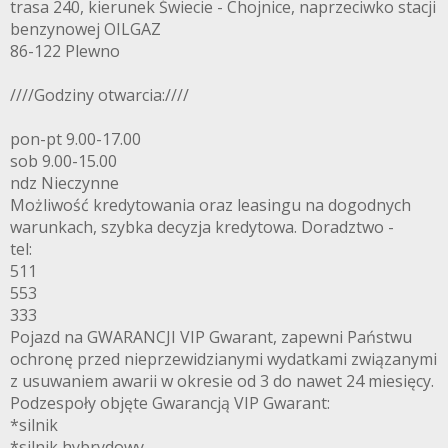
trasa 240, kierunek Świecie - Chojnice, naprzeciwko stacji
benzynowej OILGAZ
86-122 Plewno
////Godziny otwarcia:////
pon-pt 9.00-17.00
sob 9.00-15.00
ndz Nieczynne
Możliwość kredytowania oraz leasingu na dogodnych
warunkach, szybka decyzja kredytowa. Doradztwo -
tel:
511
553
333
Pojazd na GWARANCJI VIP Gwarant, zapewni Państwu
ochronę przed nieprzewidzianymi wydatkami związanymi
z usuwaniem awarii w okresie od 3 do nawet 24 miesięcy.
Podzespoły objęte Gwarancją VIP Gwarant:
*silnik
*silnik hybrydowy