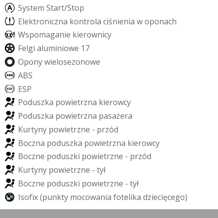
S
y
s
t
e
m
S
t
a
r
t
/
S
t
o
p
E
l
e
k
t
r
o
n
i
c
z
n
a
k
o
n
t
r
o
l
a
c
i
ś
n
i
e
n
i
a
w
o
p
o
n
a
c
h
W
s
p
o
m
a
g
a
n
i
e
k
i
e
r
o
w
n
i
c
y
F
e
l
g
i
a
l
u
m
i
n
i
o
w
e
1
7
O
p
o
n
y
w
i
e
l
o
s
e
z
o
n
o
w
e
A
B
S
E
S
P
P
o
d
u
s
z
k
a
p
o
w
i
e
t
r
z
n
a
k
i
e
r
o
w
c
y
P
o
d
u
s
z
k
a
p
o
w
i
e
t
r
z
n
a
p
a
s
a
ż
e
r
a
K
u
r
t
y
n
y
p
o
w
i
e
t
r
z
n
e
-
p
r
z
ó
d
B
o
c
z
n
a
p
o
d
u
s
z
k
a
p
o
w
i
e
t
r
z
n
a
k
i
e
r
o
w
c
y
B
o
c
z
n
e
p
o
d
u
s
z
k
i
p
o
w
i
e
t
r
z
n
e
-
p
r
z
ó
d
K
u
r
t
y
n
y
p
o
w
i
e
t
r
z
n
e
-
t
y
ł
B
o
c
z
n
e
p
o
d
u
s
z
k
i
p
o
w
i
e
t
r
z
n
e
-
t
y
ł
I
s
o
f
i
x
(
p
u
n
k
t
y
m
o
c
o
w
a
n
i
a
f
o
t
e
l
i
k
a
d
z
i
e
c
i
ę
c
e
g
o
)