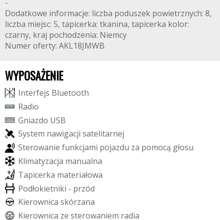
-
Dodatkowe informacje: liczba poduszek powietrznych: 8,
liczba miejsc: 5, tapicerka: tkanina, tapicerka kolor:
czarny, kraj pochodzenia: Niemcy
Numer oferty: AKL18JMWB
WYPOSAŻENIE
I
n
t
e
r
f
e
j
s
B
l
u
e
t
o
o
t
h
R
a
d
i
o
G
n
i
a
z
d
o
U
S
B
S
y
s
t
e
m
n
a
w
i
g
a
c
j
i
s
a
t
e
l
i
t
a
r
n
e
j
S
t
e
r
o
w
a
n
i
e
f
u
n
k
c
j
a
m
i
p
o
j
a
z
d
u
z
a
p
o
m
o
c
ą
g
ł
o
s
u
K
l
i
m
a
t
y
z
a
c
j
a
m
a
n
u
a
l
n
a
T
a
p
i
c
e
r
k
a
m
a
t
e
r
i
a
ł
o
w
a
P
o
d
ł
o
k
i
e
t
n
i
k
i
-
p
r
z
ó
d
K
i
e
r
o
w
n
i
c
a
s
k
ó
r
z
a
n
a
K
i
e
r
o
w
n
i
c
a
z
e
s
t
e
r
o
w
a
n
i
e
m
r
a
d
i
a