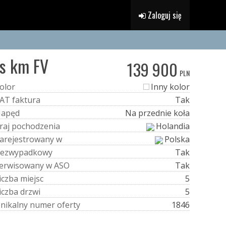
Zaloguj się
ys km FV
139 900
PLN
o
l
o
r
Inny kolor
A
T
f
a
k
t
u
r
a
Tak
N
a
p
ę
d
Na przednie koła
r
a
j
p
o
c
h
o
d
z
e
n
i
a
Holandia
a
r
e
j
e
s
t
r
o
w
a
n
y
w
Polska
e
z
w
y
p
a
d
k
o
w
y
Tak
e
r
w
i
s
o
w
a
n
y
w
A
S
O
Tak
i
c
z
b
a
m
i
e
j
s
c
5
i
c
z
b
a
d
r
z
w
i
5
U
n
i
k
a
l
n
y
n
u
m
e
r
o
f
e
r
t
y
1846