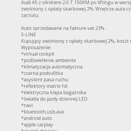
Audi A5 z silnikiem 2.0 T 150KM po liftingu w wers
zwolniony z opłaty skarbowej 2%. Wnętrze auta czys
zarzutu.
Auto sprzedawane na fakture vat 23% .
S-LINE
Kupujący zwolniony z opłaty skarbowej 2%, koszt re
Wyposażenie:
*virtual cockpit
*podświetlenie ambiente
*klimatyzacja automatyczna
*czarna podsufitka
*asystent pasa ruchu
*reflektory matrix hd
*elektryczna klapa bagażnika
*światła do jazdy dziennej LED
*navi
*bluetooth,usb,aux
*android auto
*apple carplay