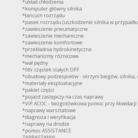
*układ chłodzenia
*komputer główny silnika
*łańcuch rozrządu
*pasek rozrządu (uszkodzenie silnika w przypadku
*zawieszenie pneumatyczne
*zawieszenie mechaniczne
*zawieszenie komfortowe
*przekładnia hydrokinetyczna
*mechanizmy różnicowe
*wał pędny
*filtr cząstek stałych DPF
*obudowy podzespołów - skrzyni biegów, silnika, m
*materiały eksploatacyjne
*pakiet części
*pojazd zastępczy na czas naprawy
*VIP ACOC - bezgotówkowa pomoc przy likwidacji
*naprawy warsztatowe
*diagnoza i weryfikacja
*naprawy na drodze
*pomoc ASSISTANCE
ZAPRASZAMY!