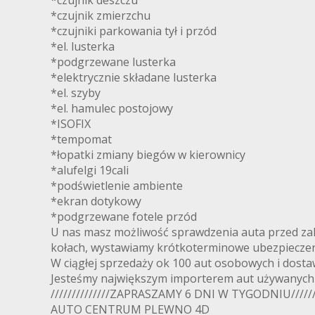
*czujnik deszczu
*czujnik zmierzchu
*czujniki parkowania tył i przód
*el. lusterka
*podgrzewane lusterka
*elektrycznie składane lusterka
*el. szyby
*el. hamulec postojowy
*ISOFIX
*tempomat
*łopatki zmiany biegów w kierownicy
*alufelgi 19cali
*podświetlenie ambiente
*ekran dotykowy
*podgrzewane fotele przód
U nas masz możliwość sprawdzenia auta przed zak
kołach, wystawiamy krótkoterminowe ubezpieczen
W ciągłej sprzedaży ok 100 aut osobowych i dosta
Jesteśmy największym importerem aut używanych 
//////////////ZAPRASZAMY 6 DNI W TYGODNIU////////
AUTO CENTRUM PLEWNO 4D