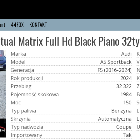
ant
44FOX
KONTAKT
irtual Matrix Full Hd Black Piano 32t
M
a
r
k
a
Audi
K
M
o
d
e
l
A5 Sportback
V
G
e
n
e
r
a
c
j
a
F5 (2016-2024)
R
o
k
p
r
o
d
u
k
c
j
i
2024
K
P
r
z
e
b
i
e
g
32 322
Z
P
o
j
e
m
n
o
ś
ć
s
k
o
k
o
w
a
1984
B
M
o
c
150
S
T
y
p
p
a
l
i
w
a
Benzyna
L
S
k
r
z
y
n
i
a
Automatyczna
L
T
y
p
n
a
d
w
o
z
i
a
Coupe
I
m
p
o
r
t
o
w
a
n
y
Tak