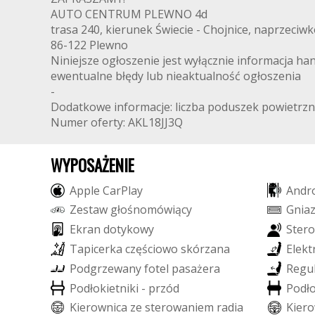
AUTO CENTRUM PLEWNO 4d
trasa 240, kierunek Świecie - Chojnice, naprzeciw
86-122 Plewno
Niniejsze ogłoszenie jest wyłącznie informacja ha
ewentualne błędy lub nieaktualność ogłoszenia
-
Dodatkowe informacje: liczba poduszek powietrznych
Numer oferty: AKL18JJ3Q
WYPOSAŻENIE
A
p
p
l
e
C
a
r
P
l
a
y
A
n
d
r
Z
e
s
t
a
w
g
ł
o
ś
n
o
m
ó
w
i
ą
c
y
G
n
i
a
E
k
r
a
n
d
o
t
y
k
o
w
y
S
t
e
r
o
T
a
p
i
c
e
r
k
a
c
z
ę
ś
c
i
o
w
o
s
k
ó
r
z
a
n
a
E
l
e
k
t
P
o
d
g
r
z
e
w
a
n
y
f
o
t
e
l
p
a
s
a
ż
e
r
a
R
e
g
u
P
o
d
ł
o
k
i
e
t
n
i
k
i
-
p
r
z
ó
d
P
o
d
ł
K
i
e
r
o
w
n
i
c
a
z
e
s
t
e
r
o
w
a
n
i
e
m
r
a
d
i
a
K
i
e
r
o