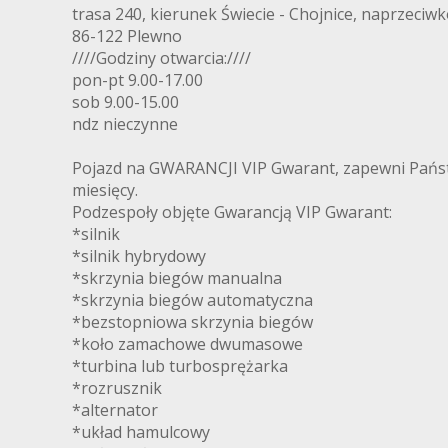
trasa 240, kierunek Świecie - Chojnice, naprzeciw
86-122 Plewno
////Godziny otwarcia:////
pon-pt 9.00-17.00
sob 9.00-15.00
ndz nieczynne
Pojazd na GWARANCJI VIP Gwarant, zapewni Państ
miesięcy.
Podzespoły objęte Gwarancją VIP Gwarant:
*silnik
*silnik hybrydowy
*skrzynia biegów manualna
*skrzynia biegów automatyczna
*bezstopniowa skrzynia biegów
*koło zamachowe dwumasowe
*turbina lub turbosprężarka
*rozrusznik
*alternator
*układ hamulcowy