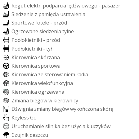
R
e
g
u
l
.
e
l
e
k
t
r
.
p
o
d
p
a
r
c
i
a
l
ę
d
ź
w
i
o
w
e
g
o
-
p
a
s
a
ż
e
r
S
i
e
d
z
e
n
i
e
z
p
a
m
i
ę
c
i
ą
u
s
t
a
w
i
e
n
i
a
S
p
o
r
t
o
w
e
f
o
t
e
l
e
-
p
r
z
ó
d
O
g
r
z
e
w
a
n
e
s
i
e
d
z
e
n
i
a
t
y
l
n
e
P
o
d
ł
o
k
i
e
t
n
i
k
i
-
p
r
z
ó
d
P
o
d
ł
o
k
i
e
t
n
i
k
i
-
t
y
ł
K
i
e
r
o
w
n
i
c
a
s
k
ó
r
z
a
n
a
K
i
e
r
o
w
n
i
c
a
s
p
o
r
t
o
w
a
K
i
e
r
o
w
n
i
c
a
z
e
s
t
e
r
o
w
a
n
i
e
m
r
a
d
i
a
K
i
e
r
o
w
n
i
c
a
w
i
e
l
o
f
u
n
k
c
y
j
n
a
K
i
e
r
o
w
n
i
c
a
o
g
r
z
e
w
a
n
a
Z
m
i
a
n
a
b
i
e
g
ó
w
w
k
i
e
r
o
w
n
i
c
y
D
ź
w
i
g
n
i
a
z
m
i
a
n
y
b
i
e
g
ó
w
w
y
k
o
ń
c
z
o
n
a
s
k
ó
r
ą
K
e
y
l
e
s
s
G
o
U
r
u
c
h
a
m
i
a
n
i
e
s
i
l
n
i
k
a
b
e
z
u
ż
y
c
i
a
k
l
u
c
z
y
k
ó
w
C
z
u
j
n
i
k
d
e
s
z
c
z
u