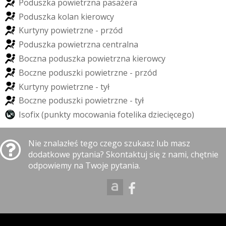
P
o
d
u
s
z
k
a
p
o
w
i
e
t
r
z
n
a
p
a
s
a
ż
e
r
a
P
o
d
u
s
z
k
a
k
o
l
a
n
k
i
e
r
o
w
c
y
K
u
r
t
y
n
y
p
o
w
i
e
t
r
z
n
e
-
p
r
z
ó
d
P
o
d
u
s
z
k
a
p
o
w
i
e
t
r
z
n
a
c
e
n
t
r
a
l
n
a
B
o
c
z
n
a
p
o
d
u
s
z
k
a
p
o
w
i
e
t
r
z
n
a
k
i
e
r
o
w
c
y
B
o
c
z
n
e
p
o
d
u
s
z
k
i
p
o
w
i
e
t
r
z
n
e
-
p
r
z
ó
d
K
u
r
t
y
n
y
p
o
w
i
e
t
r
z
n
e
-
t
y
ł
B
o
c
z
n
e
p
o
d
u
s
z
k
i
p
o
w
i
e
t
r
z
n
e
-
t
y
ł
I
s
o
f
i
x
(
p
u
n
k
t
y
m
o
c
o
w
a
n
i
a
f
o
t
e
l
i
k
a
d
z
i
e
c
i
ę
c
e
g
o
)
Nie znalazłeś tego czego szukasz lub masz
dodatkowe pytania? Skontaktuj się z nami, chętnie
odpowiemy na Twoje pytania.