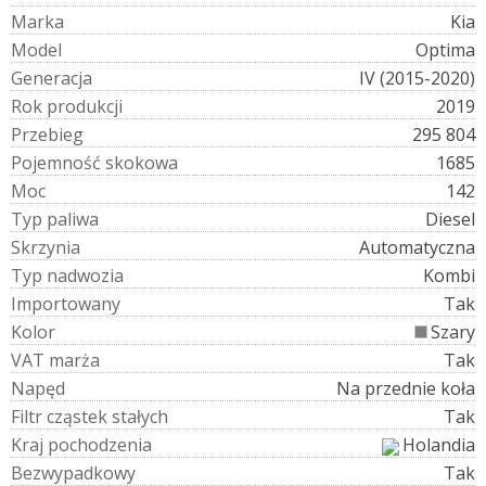
M
a
r
k
a
Kia
M
o
d
e
l
Optima
G
e
n
e
r
a
c
j
a
IV (2015-2020)
R
o
k
p
r
o
d
u
k
c
j
i
2019
P
r
z
e
b
i
e
g
295 804
P
o
j
e
m
n
o
ś
ć
s
k
o
k
o
w
a
1685
M
o
c
142
T
y
p
p
a
l
i
w
a
Diesel
S
k
r
z
y
n
i
a
Automatyczna
T
y
p
n
a
d
w
o
z
i
a
Kombi
I
m
p
o
r
t
o
w
a
n
y
Tak
K
o
l
o
r
Szary
V
A
T
m
a
r
ż
a
Tak
N
a
p
ę
d
Na przednie koła
F
i
l
t
r
c
z
ą
s
t
e
k
s
t
a
ł
y
c
h
Tak
K
r
a
j
p
o
c
h
o
d
z
e
n
i
a
Holandia
B
e
z
w
y
p
a
d
k
o
w
y
Tak