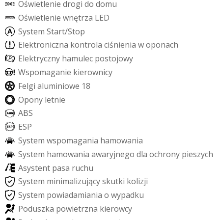
O
ś
w
i
e
t
l
e
n
i
e
d
r
o
g
i
d
o
d
o
m
u
O
ś
w
i
e
t
l
e
n
i
e
w
n
ę
t
r
z
a
L
E
D
S
y
s
t
e
m
S
t
a
r
t
/
S
t
o
p
E
l
e
k
t
r
o
n
i
c
z
n
a
k
o
n
t
r
o
l
a
c
i
ś
n
i
e
n
i
a
w
o
p
o
n
a
c
h
E
l
e
k
t
r
y
c
z
n
y
h
a
m
u
l
e
c
p
o
s
t
o
j
o
w
y
W
s
p
o
m
a
g
a
n
i
e
k
i
e
r
o
w
n
i
c
y
F
e
l
g
i
a
l
u
m
i
n
i
o
w
e
1
8
O
p
o
n
y
l
e
t
n
i
e
A
B
S
E
S
P
S
y
s
t
e
m
w
s
p
o
m
a
g
a
n
i
a
h
a
m
o
w
a
n
i
a
S
y
s
t
e
m
h
a
m
o
w
a
n
i
a
a
w
a
r
y
j
n
e
g
o
d
l
a
o
c
h
r
o
n
y
p
i
e
s
z
y
c
h
A
s
y
s
t
e
n
t
p
a
s
a
r
u
c
h
u
S
y
s
t
e
m
m
i
n
i
m
a
l
i
z
u
j
ą
c
y
s
k
u
t
k
i
k
o
l
i
z
j
i
S
y
s
t
e
m
p
o
w
i
a
d
a
m
i
a
n
i
a
o
w
y
p
a
d
k
u
P
o
d
u
s
z
k
a
p
o
w
i
e
t
r
z
n
a
k
i
e
r
o
w
c
y