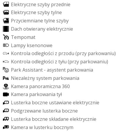
E
l
e
k
t
r
y
c
z
n
e
s
z
y
b
y
p
r
z
e
d
n
i
e
E
l
e
k
t
r
y
c
z
n
e
s
z
y
b
y
t
y
l
n
e
P
r
z
y
c
i
e
m
n
i
a
n
e
t
y
l
n
e
s
z
y
b
y
D
a
c
h
o
t
w
i
e
r
a
n
y
e
l
e
k
t
r
y
c
z
n
i
e
T
e
m
p
o
m
a
t
L
a
m
p
y
k
s
e
n
o
n
o
w
e
K
o
n
t
r
o
l
a
o
d
l
e
g
ł
o
ś
c
i
z
p
r
z
o
d
u
(
p
r
z
y
p
a
r
k
o
w
a
n
i
u
)
K
o
n
t
r
o
l
a
o
d
l
e
g
ł
o
ś
c
i
z
t
y
ł
u
(
p
r
z
y
p
a
r
k
o
w
a
n
i
u
)
P
a
r
k
A
s
s
i
s
t
a
n
t
-
a
s
y
s
t
e
n
t
p
a
r
k
o
w
a
n
i
a
N
i
e
z
a
l
e
ż
n
y
s
y
s
t
e
m
p
a
r
k
o
w
a
n
i
a
K
a
m
e
r
a
p
a
n
o
r
a
m
i
c
z
n
a
3
6
0
K
a
m
e
r
a
p
a
r
k
o
w
a
n
i
a
t
y
ł
L
u
s
t
e
r
k
a
b
o
c
z
n
e
u
s
t
a
w
i
a
n
e
e
l
e
k
t
r
y
c
z
n
i
e
P
o
d
g
r
z
e
w
a
n
e
l
u
s
t
e
r
k
a
b
o
c
z
n
e
L
u
s
t
e
r
k
a
b
o
c
z
n
e
s
k
ł
a
d
a
n
e
e
l
e
k
t
r
y
c
z
n
i
e
K
a
m
e
r
a
w
l
u
s
t
e
r
k
u
b
o
c
z
n
y
m