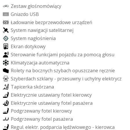
Z
e
s
t
a
w
g
ł
o
ś
n
o
m
ó
w
i
ą
c
y
G
n
i
a
z
d
o
U
S
B
Ł
a
d
o
w
a
n
i
e
b
e
z
p
r
z
e
w
o
d
o
w
e
u
r
z
ą
d
z
e
ń
S
y
s
t
e
m
n
a
w
i
g
a
c
j
i
s
a
t
e
l
i
t
a
r
n
e
j
S
y
s
t
e
m
n
a
g
ł
o
ś
n
i
e
n
i
a
E
k
r
a
n
d
o
t
y
k
o
w
y
S
t
e
r
o
w
a
n
i
e
f
u
n
k
c
j
a
m
i
p
o
j
a
z
d
u
z
a
p
o
m
o
c
ą
g
ł
o
s
u
K
l
i
m
a
t
y
z
a
c
j
a
a
u
t
o
m
a
t
y
c
z
n
a
R
o
l
e
t
y
n
a
b
o
c
z
n
y
c
h
s
z
y
b
a
c
h
o
p
u
s
z
c
z
a
n
e
r
ę
c
z
n
i
e
S
z
y
b
e
r
d
a
c
h
s
z
k
l
a
n
y
-
p
r
z
e
s
u
w
n
y
i
u
c
h
y
l
n
y
e
l
e
k
t
r
y
c
z
T
a
p
i
c
e
r
k
a
s
k
ó
r
z
a
n
a
E
l
e
k
t
r
y
c
z
n
i
e
u
s
t
a
w
i
a
n
y
f
o
t
e
l
k
i
e
r
o
w
c
y
E
l
e
k
t
r
y
c
z
n
i
e
u
s
t
a
w
i
a
n
y
f
o
t
e
l
p
a
s
a
ż
e
r
a
P
o
d
g
r
z
e
w
a
n
y
f
o
t
e
l
k
i
e
r
o
w
c
y
P
o
d
g
r
z
e
w
a
n
y
f
o
t
e
l
p
a
s
a
ż
e
r
a
R
e
g
u
l
.
e
l
e
k
t
r
.
p
o
d
p
a
r
c
i
a
l
ę
d
ź
w
i
o
w
e
g
o
-
k
i
e
r
o
w
c
a