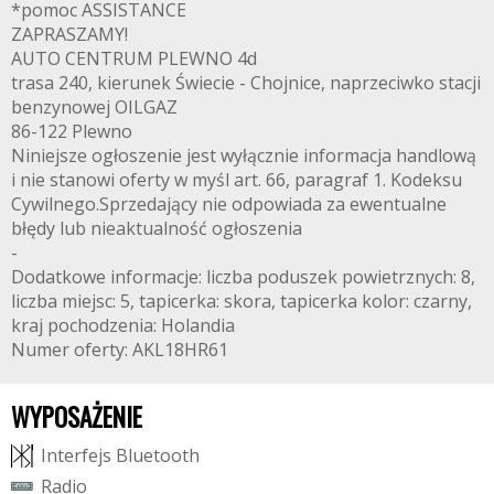
*pomoc ASSISTANCE
ZAPRASZAMY!
AUTO CENTRUM PLEWNO 4d
trasa 240, kierunek Świecie - Chojnice, naprzeciwko stacji
benzynowej OILGAZ
86-122 Plewno
Niniejsze ogłoszenie jest wyłącznie informacja handlową
i nie stanowi oferty w myśl art. 66, paragraf 1. Kodeksu
Cywilnego.Sprzedający nie odpowiada za ewentualne
błędy lub nieaktualność ogłoszenia
-
Dodatkowe informacje: liczba poduszek powietrznych: 8,
liczba miejsc: 5, tapicerka: skora, tapicerka kolor: czarny,
kraj pochodzenia: Holandia
Numer oferty: AKL18HR61
WYPOSAŻENIE
I
n
t
e
r
f
e
j
s
B
l
u
e
t
o
o
t
h
R
a
d
i
o