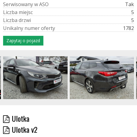
S
e
r
w
i
s
o
w
a
n
y
w
A
S
O
Tak
L
i
c
z
b
a
m
i
e
j
s
c
5
L
i
c
z
b
a
d
r
z
w
i
5
U
n
i
k
a
l
n
y
n
u
m
e
r
o
f
e
r
t
y
1782
Zapytaj o pojazd
Ulotka
Ulotka v2