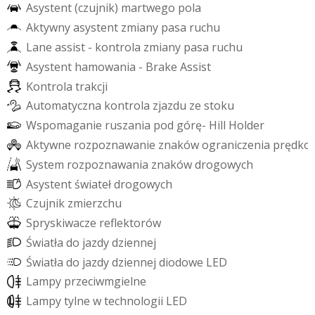
A
s
y
s
t
e
n
t
(
c
z
u
j
n
i
k
)
m
a
r
t
w
e
g
o
p
o
l
a
A
k
t
y
w
n
y
a
s
y
s
t
e
n
t
z
m
i
a
n
y
p
a
s
a
r
u
c
h
u
L
a
n
e
a
s
s
i
s
t
-
k
o
n
t
r
o
l
a
z
m
i
a
n
y
p
a
s
a
r
u
c
h
u
A
s
y
s
t
e
n
t
h
a
m
o
w
a
n
i
a
-
B
r
a
k
e
A
s
s
i
s
t
K
o
n
t
r
o
l
a
t
r
a
k
c
j
i
A
u
t
o
m
a
t
y
c
z
n
a
k
o
n
t
r
o
l
a
z
j
a
z
d
u
z
e
s
t
o
k
u
W
s
p
o
m
a
g
a
n
i
e
r
u
s
z
a
n
i
a
p
o
d
g
ó
r
ę
-
H
i
l
l
H
o
l
d
e
r
A
k
t
y
w
n
e
r
o
z
p
o
z
n
a
w
a
n
i
e
z
n
a
k
ó
w
o
g
r
a
n
i
c
z
e
n
i
a
p
r
ę
d
k
o
S
y
s
t
e
m
r
o
z
p
o
z
n
a
w
a
n
i
a
z
n
a
k
ó
w
d
r
o
g
o
w
y
c
h
A
s
y
s
t
e
n
t
ś
w
i
a
t
e
ł
d
r
o
g
o
w
y
c
h
C
z
u
j
n
i
k
z
m
i
e
r
z
c
h
u
S
p
r
y
s
k
i
w
a
c
z
e
r
e
f
e
k
t
o
r
ó
w
Ś
w
i
a
t
ł
a
d
o
j
a
z
d
y
d
z
i
e
n
n
e
j
Ś
w
i
a
t
ł
a
d
o
j
a
z
d
y
d
z
i
e
n
n
e
j
d
i
o
d
o
w
e
L
E
D
L
a
m
p
y
p
r
z
e
c
i
w
m
g
i
e
l
n
e
L
a
m
p
y
t
y
l
n
e
w
t
e
c
h
n
o
l
o
g
i
i
L
E
D