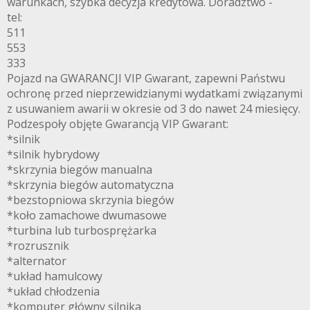
warunkach, szybka decyzja kredytowa. Doradztwo -
tel:
511
553
333
Pojazd na GWARANCJI VIP Gwarant, zapewni Państwu
ochronę przed nieprzewidzianymi wydatkami związanymi
z usuwaniem awarii w okresie od 3 do nawet 24 miesięcy.
Podzespoły objęte Gwarancją VIP Gwarant:
*silnik
*silnik hybrydowy
*skrzynia biegów manualna
*skrzynia biegów automatyczna
*bezstopniowa skrzynia biegów
*koło zamachowe dwumasowe
*turbina lub turbosprężarka
*rozrusznik
*alternator
*układ hamulcowy
*układ chłodzenia
*komputer główny silnika