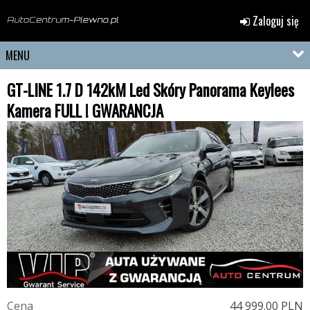
Zaloguj się
MENU
GT-LINE 1.7 D 142kM Led Skóry Panorama Keylees
Kamera FULL ! GWARANCJA
C
e
n
a
44 999.00 PLN