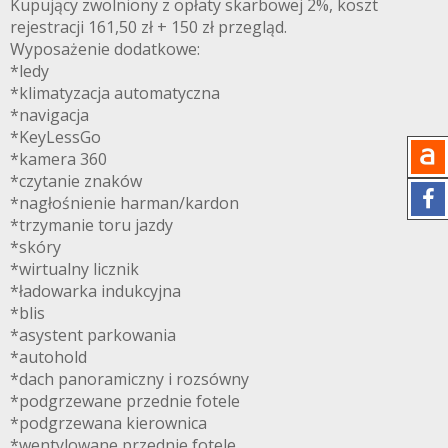
Kupujący zwolniony z opłaty skarbowej 2%, koszt
rejestracji 161,50 zł + 150 zł przegląd.
Wyposażenie dodatkowe:
*ledy
*klimatyzacja automatyczna
*navigacja
*KeyLessGo
*kamera 360
*czytanie znaków
*nagłośnienie harman/kardon
*trzymanie toru jazdy
*skóry
*wirtualny licznik
*ładowarka indukcyjna
*blis
*asystent parkowania
*autohold
*dach panoramiczny i rozsówny
*podgrzewane przednie fotele
*podgrzewana kierownica
*wentylowane przednie fotele