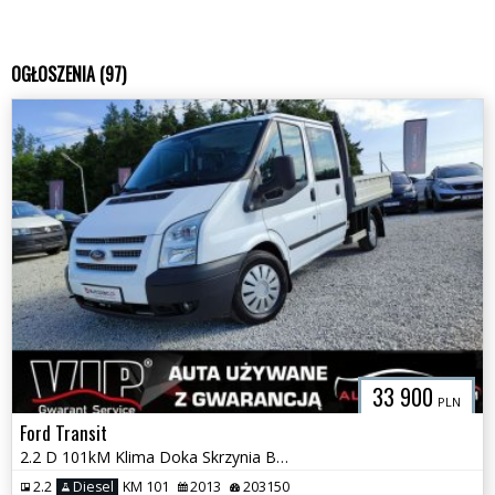
OGŁOSZENIA (97)
33 900
PLN
Ford Transit
2.2 D 101kM Klima Doka Skrzynia Brygadówka Dubel Kabina 6 osób
2.2
Diesel
KM 101
2013
203150