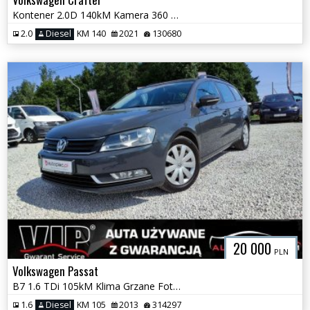
Kontener 2.0D 140kM Kamera 360 GWARANCJA
2.0
Diesel
KM 140
2021
130680
20 000
PLN
Volkswagen Passat
B7 1.6 TDi 105kM Klima Grzane Fotele Czujniki Serwis GWARANCJA
1.6
Diesel
KM 105
2013
314297