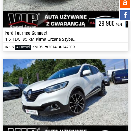
29 900
PLN
Ford Tourneo Connect
1.6 TDCI 95 kM Klima Grzana Szyba Przód Czujniki Schowki Gwarancja
1.6
Diesel
KM 95
2014
247039