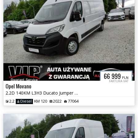
66 999
PLN
FAKTURA VAT
Opel Movano
2.2D 140KM L3H3 Ducato Jumper Boxer Tylko 74 tyś km FV GWARANCJA!!
2.2
Diesel
KM 120
2022
77064