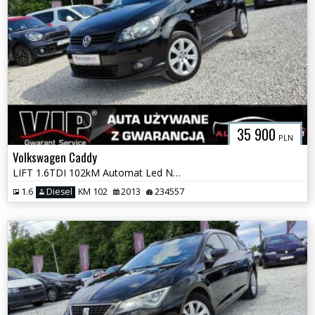
35 900
PLN
Volkswagen Caddy
LIFT 1.6TDI 102kM Automat Led Navi Climatronic Jak Nowy Po Serwisie
1.6
Diesel
KM 102
2013
234557