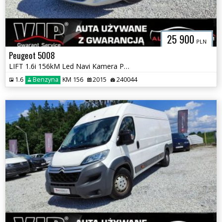
25 900
PLN
Peugeot 5008
LIFT 1.6i 156kM Led Navi Kamera Panorama 7 Osób Super Stan GWARANCJA
1.6
Benzyna
KM 156
2015
240044