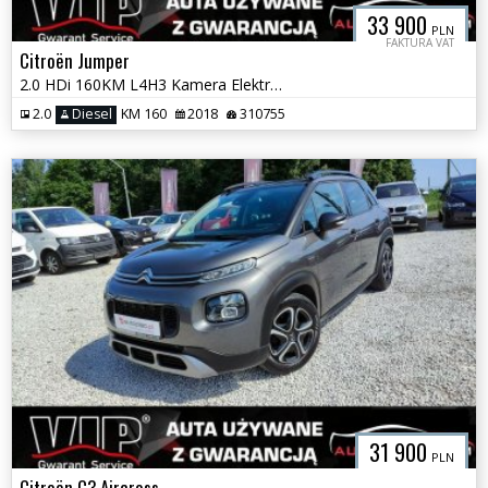
33 900
PLN
FAKTURA VAT
Citroën Jumper
2.0 HDi 160KM L4H3 Kamera Elektryka Fv Vat Gotowy Do Pracy GWARANCJA!!
2.0
Diesel
KM 160
2018
310755
31 900
PLN
Citroën C3 Aircross