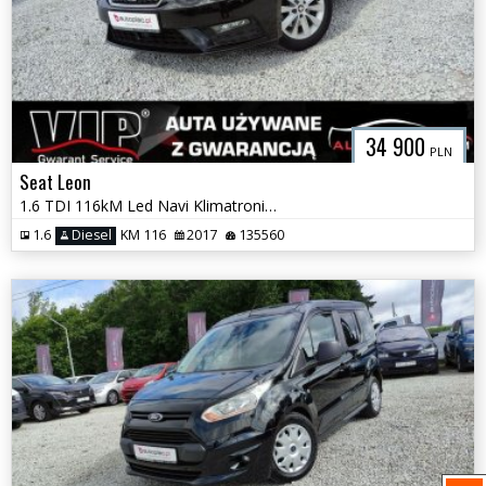
34 900
PLN
Seat Leon
1.6 TDI 116kM Led Navi Klimatronik Temp. Tylko 135 tyś km GWARANCJA
1.6
Diesel
KM 116
2017
135560