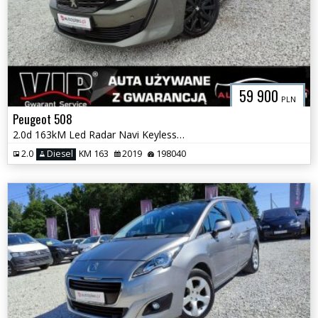
59 900
PLN
Peugeot 508
2.0d 163kM Led Radar Navi Keyless Kamera Virtual Super Stan GWARANCJA!
2.0
Diesel
KM 163
2019
198040