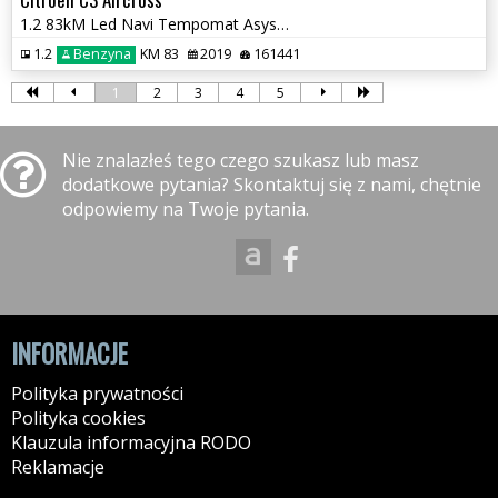
1.2 83kM Led Navi Tempomat Asystent Pasa Ruchu Super Stan GWARANCJA!!!
1.2
Benzyna
KM 83
2019
161441
1
2
3
4
5
Nie znalazłeś tego czego szukasz lub masz
dodatkowe pytania? Skontaktuj się z nami, chętnie
odpowiemy na Twoje pytania.
INFORMACJE
Polityka prywatności
Polityka cookies
Klauzula informacyjna RODO
Reklamacje