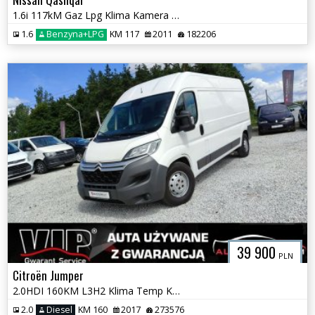
1.6i 117kM Gaz Lpg Klima Kamera Panorama Navi Temp. Isofix GWARANCJA
1.6
Benzyna+LPG
KM 117
2011
182206
39 900
PLN
Citroën Jumper
2.0HDI 160KM L3H2 Klima Temp Kamera Navi Hak Boxer Ducato GWARANCJA
2.0
Diesel
KM 160
2017
273576