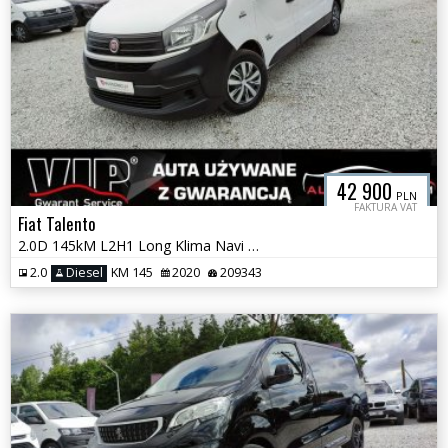
42 900
PLN
FAKTURA VAT
Fiat Talento
2.0D 145kM L2H1 Long Klima Navi Tempomat Hak Serwis Fv Vat Gwarancja
2.0
Diesel
KM 145
2020
209343