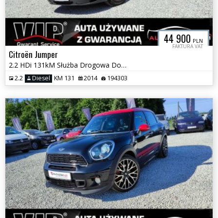
44 900
PLN
FAKTURA VAT
Citroën Jumper
2.2 HDi 131kM Służba Drogowa Doka 7osób Maxi Koła 16 Hak-3000kg Fv Vat
2.2
Diesel
KM 131
2014
194303