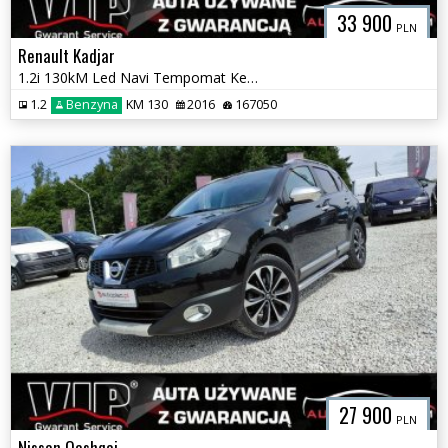
33 900
PLN
Renault Kadjar
1.2i 130kM Led Navi Tempomat Keyless Czujniki Super Stan GWARANCJA
1.2
Benzyna
KM 130
2016
167050
27 900
PLN
Nissan Qashqai