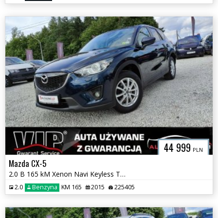
44 999
PLN
Mazda CX-5
2.0 B 165 kM Xenon Navi Keyless Tempomat Asystent Pasa Bose GWARANCJA
2.0
Benzyna
KM 165
2015
225405