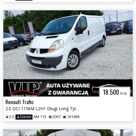
18 500
PLN
Renault Trafic
2.0 DCI 115kM L2H1 Długi Long Tylko 160 tyś km Elektryka Hak GWARANCJA
2.0
Diesel
KM 115
2007
161496