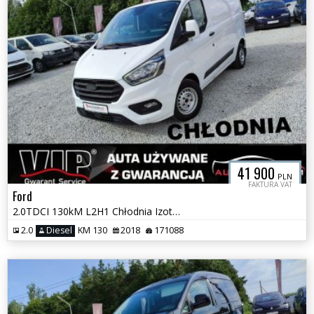
41 900
PLN
FAKTURA VAT
Ford
2.0TDCI 130kM L2H1 Chłodnia Izoterma Led Temp. Grzana Szyba GWARANCJA
2.0
Diesel
KM 130
2018
171088