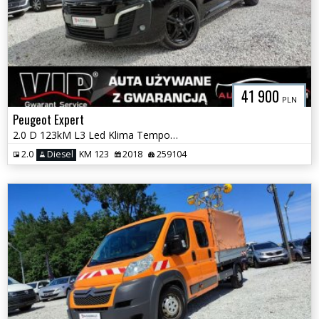
41 900
PLN
Peugeot Expert
2.0 D 123kM L3 Led Klima Tempomat Hak Serwis Long GWARANCJA
2.0
Diesel
KM 123
2018
259104