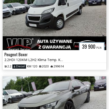
39 900
PLN
Peugeot Boxer
2.2HDI 120KM L2H2 Klima Temp. Kamera Navi Super Stan GWARANCJA
2.2
Diesel
KM 120
2020
299614