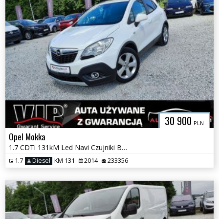
30 900
PLN
Opel Mokka
1.7 CDTi 131kM Led Navi Czujniki Biała Perła Jak Nowa Serwis GWARANCJA
1.7
Diesel
KM 131
2014
233356