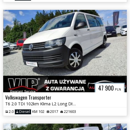
47 900
PLN
Volkswagen Transporter
T6 2.0 TDI 102km Klima L2 Long Długi Brygadówka Dubel Kabina GWARANCJA
2.0
Diesel
KM 102
2017
221603