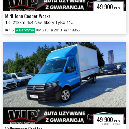
49 900
PLN
MINI John Cooper Works
1.6i 218km 4x4 Navi Skóry Tylko 118 tyś km GWARANCJA 12 m-c w cenie
1.6
Benzyna
KM 218
2013
118865
49 900
PLN
FAKTURA VAT
Volkswagen Crafter