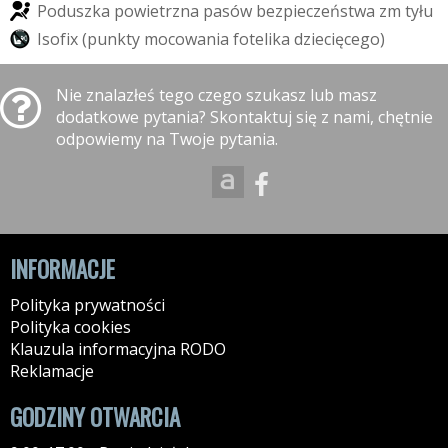
P
o
d
u
s
z
k
a
p
o
w
i
e
t
r
z
n
a
p
a
s
ó
w
b
e
z
p
i
e
c
z
e
ń
s
t
w
a
z
m
t
y
ł
u
I
s
o
f
i
x
(
p
u
n
k
t
y
m
o
c
o
w
a
n
i
a
f
o
t
e
l
i
k
a
d
z
i
e
c
i
ę
c
e
g
o
)
Nie znalazłeś tego czego szukasz lub masz
dodatkowe pytania? Skontaktuj się z nami, chętnie
odpowiemy na Twoje pytania.
INFORMACJE
Polityka prywatności
Polityka cookies
Klauzula informacyjna RODO
Reklamacje
GODZINY OTWARCIA