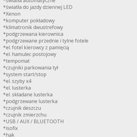
*światła automatyczne
*światła do jazdy dziennej LED
*Xenon
*komputer pokładowy
*klimatronik dwustrefowy
*podgrzewana kierownica
*podgrzewane przednie i tylne fotele
*el. fotel kierowcy z pamięcią
*el. hamulec postojowy
*tempomat
*czujniki parkowania tył
*system start/stop
*el. szyby x4
*el. lusterka
*el. składane lusterka
*podgrzewane lusterka
*czujnik deszczu
*czujnik zmierzchu
*USB / AUX / BLUETOOTH
*isofix
*hak