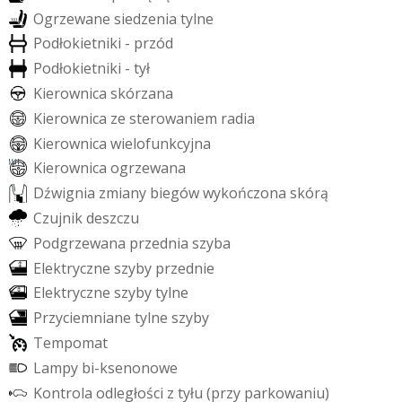
O
g
r
z
e
w
a
n
e
s
i
e
d
z
e
n
i
a
t
y
l
n
e
P
o
d
ł
o
k
i
e
t
n
i
k
i
-
p
r
z
ó
d
P
o
d
ł
o
k
i
e
t
n
i
k
i
-
t
y
ł
K
i
e
r
o
w
n
i
c
a
s
k
ó
r
z
a
n
a
K
i
e
r
o
w
n
i
c
a
z
e
s
t
e
r
o
w
a
n
i
e
m
r
a
d
i
a
K
i
e
r
o
w
n
i
c
a
w
i
e
l
o
f
u
n
k
c
y
j
n
a
K
i
e
r
o
w
n
i
c
a
o
g
r
z
e
w
a
n
a
D
ź
w
i
g
n
i
a
z
m
i
a
n
y
b
i
e
g
ó
w
w
y
k
o
ń
c
z
o
n
a
s
k
ó
r
ą
C
z
u
j
n
i
k
d
e
s
z
c
z
u
P
o
d
g
r
z
e
w
a
n
a
p
r
z
e
d
n
i
a
s
z
y
b
a
E
l
e
k
t
r
y
c
z
n
e
s
z
y
b
y
p
r
z
e
d
n
i
e
E
l
e
k
t
r
y
c
z
n
e
s
z
y
b
y
t
y
l
n
e
P
r
z
y
c
i
e
m
n
i
a
n
e
t
y
l
n
e
s
z
y
b
y
T
e
m
p
o
m
a
t
L
a
m
p
y
b
i
-
k
s
e
n
o
n
o
w
e
K
o
n
t
r
o
l
a
o
d
l
e
g
ł
o
ś
c
i
z
t
y
ł
u
(
p
r
z
y
p
a
r
k
o
w
a
n
i
u
)