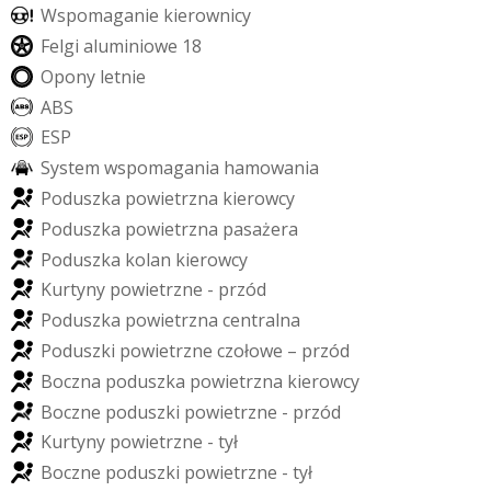
W
s
p
o
m
a
g
a
n
i
e
k
i
e
r
o
w
n
i
c
y
F
e
l
g
i
a
l
u
m
i
n
i
o
w
e
1
8
O
p
o
n
y
l
e
t
n
i
e
A
B
S
E
S
P
S
y
s
t
e
m
w
s
p
o
m
a
g
a
n
i
a
h
a
m
o
w
a
n
i
a
P
o
d
u
s
z
k
a
p
o
w
i
e
t
r
z
n
a
k
i
e
r
o
w
c
y
P
o
d
u
s
z
k
a
p
o
w
i
e
t
r
z
n
a
p
a
s
a
ż
e
r
a
P
o
d
u
s
z
k
a
k
o
l
a
n
k
i
e
r
o
w
c
y
K
u
r
t
y
n
y
p
o
w
i
e
t
r
z
n
e
-
p
r
z
ó
d
P
o
d
u
s
z
k
a
p
o
w
i
e
t
r
z
n
a
c
e
n
t
r
a
l
n
a
P
o
d
u
s
z
k
i
p
o
w
i
e
t
r
z
n
e
c
z
o
ł
o
w
e
–
p
r
z
ó
d
B
o
c
z
n
a
p
o
d
u
s
z
k
a
p
o
w
i
e
t
r
z
n
a
k
i
e
r
o
w
c
y
B
o
c
z
n
e
p
o
d
u
s
z
k
i
p
o
w
i
e
t
r
z
n
e
-
p
r
z
ó
d
K
u
r
t
y
n
y
p
o
w
i
e
t
r
z
n
e
-
t
y
ł
B
o
c
z
n
e
p
o
d
u
s
z
k
i
p
o
w
i
e
t
r
z
n
e
-
t
y
ł