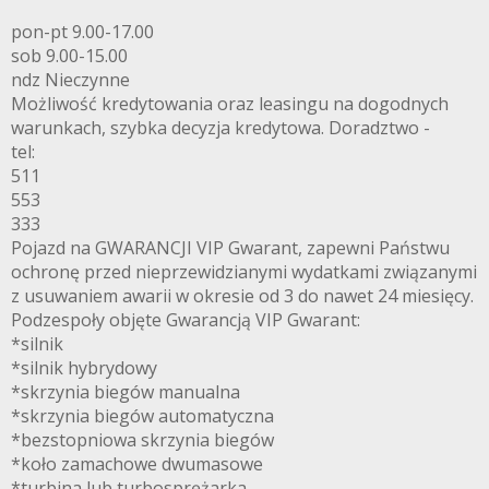
pon-pt 9.00-17.00
sob 9.00-15.00
ndz Nieczynne
Możliwość kredytowania oraz leasingu na dogodnych
warunkach, szybka decyzja kredytowa. Doradztwo -
tel:
511
553
333
Pojazd na GWARANCJI VIP Gwarant, zapewni Państwu
ochronę przed nieprzewidzianymi wydatkami związanymi
z usuwaniem awarii w okresie od 3 do nawet 24 miesięcy.
Podzespoły objęte Gwarancją VIP Gwarant:
*silnik
*silnik hybrydowy
*skrzynia biegów manualna
*skrzynia biegów automatyczna
*bezstopniowa skrzynia biegów
*koło zamachowe dwumasowe
*turbina lub turbosprężarka