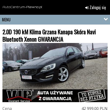
Zaloguj się
MENU
2.0D 190 kM Klima Grzana Kanapa Skóra Navi
Bluetooth Xenon GWARANCJA
C
e
n
a
42 999.00 PLN