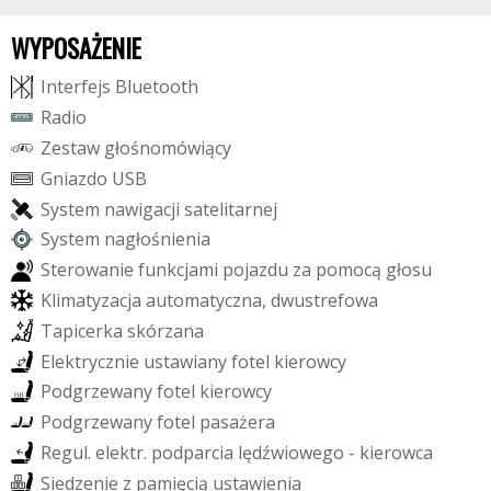
WYPOSAŻENIE
I
n
t
e
r
f
e
j
s
B
l
u
e
t
o
o
t
h
R
a
d
i
o
Z
e
s
t
a
w
g
ł
o
ś
n
o
m
ó
w
i
ą
c
y
G
n
i
a
z
d
o
U
S
B
S
y
s
t
e
m
n
a
w
i
g
a
c
j
i
s
a
t
e
l
i
t
a
r
n
e
j
S
y
s
t
e
m
n
a
g
ł
o
ś
n
i
e
n
i
a
S
t
e
r
o
w
a
n
i
e
f
u
n
k
c
j
a
m
i
p
o
j
a
z
d
u
z
a
p
o
m
o
c
ą
g
ł
o
s
u
K
l
i
m
a
t
y
z
a
c
j
a
a
u
t
o
m
a
t
y
c
z
n
a
,
d
w
u
s
t
r
e
f
o
w
a
T
a
p
i
c
e
r
k
a
s
k
ó
r
z
a
n
a
E
l
e
k
t
r
y
c
z
n
i
e
u
s
t
a
w
i
a
n
y
f
o
t
e
l
k
i
e
r
o
w
c
y
P
o
d
g
r
z
e
w
a
n
y
f
o
t
e
l
k
i
e
r
o
w
c
y
P
o
d
g
r
z
e
w
a
n
y
f
o
t
e
l
p
a
s
a
ż
e
r
a
R
e
g
u
l
.
e
l
e
k
t
r
.
p
o
d
p
a
r
c
i
a
l
ę
d
ź
w
i
o
w
e
g
o
-
k
i
e
r
o
w
c
a
S
i
e
d
z
e
n
i
e
z
p
a
m
i
ę
c
i
ą
u
s
t
a
w
i
e
n
i
a