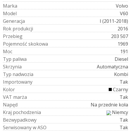
M
a
r
k
a
Volvo
M
o
d
e
l
V60
G
e
n
e
r
a
c
j
a
I (2011-2018)
R
o
k
p
r
o
d
u
k
c
j
i
2016
P
r
z
e
b
i
e
g
203 507
P
o
j
e
m
n
o
ś
ć
s
k
o
k
o
w
a
1969
M
o
c
191
T
y
p
p
a
l
i
w
a
Diesel
S
k
r
z
y
n
i
a
Automatyczna
T
y
p
n
a
d
w
o
z
i
a
Kombi
I
m
p
o
r
t
o
w
a
n
y
Tak
K
o
l
o
r
Czarny
V
A
T
m
a
r
ż
a
Tak
N
a
p
ę
d
Na przednie koła
K
r
a
j
p
o
c
h
o
d
z
e
n
i
a
Niemcy
B
e
z
w
y
p
a
d
k
o
w
y
Tak
S
e
r
w
i
s
o
w
a
n
y
w
A
S
O
Tak