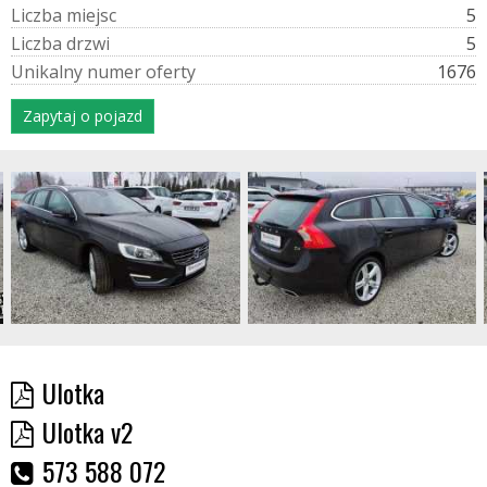
L
i
c
z
b
a
m
i
e
j
s
c
5
L
i
c
z
b
a
d
r
z
w
i
5
U
n
i
k
a
l
n
y
n
u
m
e
r
o
f
e
r
t
y
1676
Zapytaj o pojazd
Ulotka
Ulotka v2
573 588 072