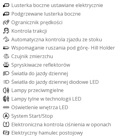
L
u
s
t
e
r
k
a
b
o
c
z
n
e
u
s
t
a
w
i
a
n
e
e
l
e
k
t
r
y
c
z
n
i
e
P
o
d
g
r
z
e
w
a
n
e
l
u
s
t
e
r
k
a
b
o
c
z
n
e
O
g
r
a
n
i
c
z
n
i
k
p
r
ę
d
k
o
ś
c
i
K
o
n
t
r
o
l
a
t
r
a
k
c
j
i
A
u
t
o
m
a
t
y
c
z
n
a
k
o
n
t
r
o
l
a
z
j
a
z
d
u
z
e
s
t
o
k
u
W
s
p
o
m
a
g
a
n
i
e
r
u
s
z
a
n
i
a
p
o
d
g
ó
r
ę
-
H
i
l
l
H
o
l
d
e
r
C
z
u
j
n
i
k
z
m
i
e
r
z
c
h
u
S
p
r
y
s
k
i
w
a
c
z
e
r
e
f
e
k
t
o
r
ó
w
Ś
w
i
a
t
ł
a
d
o
j
a
z
d
y
d
z
i
e
n
n
e
j
Ś
w
i
a
t
ł
a
d
o
j
a
z
d
y
d
z
i
e
n
n
e
j
d
i
o
d
o
w
e
L
E
D
L
a
m
p
y
p
r
z
e
c
i
w
m
g
i
e
l
n
e
L
a
m
p
y
t
y
l
n
e
w
t
e
c
h
n
o
l
o
g
i
i
L
E
D
O
ś
w
i
e
t
l
e
n
i
e
w
n
ę
t
r
z
a
L
E
D
S
y
s
t
e
m
S
t
a
r
t
/
S
t
o
p
E
l
e
k
t
r
o
n
i
c
z
n
a
k
o
n
t
r
o
l
a
c
i
ś
n
i
e
n
i
a
w
o
p
o
n
a
c
h
E
l
e
k
t
r
y
c
z
n
y
h
a
m
u
l
e
c
p
o
s
t
o
j
o
w
y