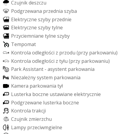
C
z
u
j
n
i
k
d
e
s
z
c
z
u
P
o
d
g
r
z
e
w
a
n
a
p
r
z
e
d
n
i
a
s
z
y
b
a
E
l
e
k
t
r
y
c
z
n
e
s
z
y
b
y
p
r
z
e
d
n
i
e
E
l
e
k
t
r
y
c
z
n
e
s
z
y
b
y
t
y
l
n
e
P
r
z
y
c
i
e
m
n
i
a
n
e
t
y
l
n
e
s
z
y
b
y
T
e
m
p
o
m
a
t
K
o
n
t
r
o
l
a
o
d
l
e
g
ł
o
ś
c
i
z
p
r
z
o
d
u
(
p
r
z
y
p
a
r
k
o
w
a
n
i
u
)
K
o
n
t
r
o
l
a
o
d
l
e
g
ł
o
ś
c
i
z
t
y
ł
u
(
p
r
z
y
p
a
r
k
o
w
a
n
i
u
)
P
a
r
k
A
s
s
i
s
t
a
n
t
-
a
s
y
s
t
e
n
t
p
a
r
k
o
w
a
n
i
a
N
i
e
z
a
l
e
ż
n
y
s
y
s
t
e
m
p
a
r
k
o
w
a
n
i
a
K
a
m
e
r
a
p
a
r
k
o
w
a
n
i
a
t
y
ł
L
u
s
t
e
r
k
a
b
o
c
z
n
e
u
s
t
a
w
i
a
n
e
e
l
e
k
t
r
y
c
z
n
i
e
P
o
d
g
r
z
e
w
a
n
e
l
u
s
t
e
r
k
a
b
o
c
z
n
e
K
o
n
t
r
o
l
a
t
r
a
k
c
j
i
C
z
u
j
n
i
k
z
m
i
e
r
z
c
h
u
L
a
m
p
y
p
r
z
e
c
i
w
m
g
i
e
l
n
e