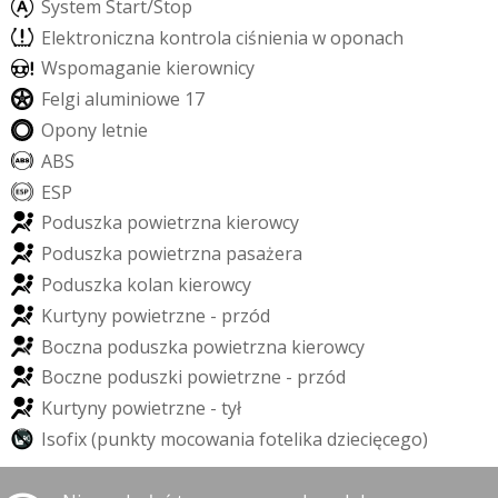
S
y
s
t
e
m
S
t
a
r
t
/
S
t
o
p
E
l
e
k
t
r
o
n
i
c
z
n
a
k
o
n
t
r
o
l
a
c
i
ś
n
i
e
n
i
a
w
o
p
o
n
a
c
h
W
s
p
o
m
a
g
a
n
i
e
k
i
e
r
o
w
n
i
c
y
F
e
l
g
i
a
l
u
m
i
n
i
o
w
e
1
7
O
p
o
n
y
l
e
t
n
i
e
A
B
S
E
S
P
P
o
d
u
s
z
k
a
p
o
w
i
e
t
r
z
n
a
k
i
e
r
o
w
c
y
P
o
d
u
s
z
k
a
p
o
w
i
e
t
r
z
n
a
p
a
s
a
ż
e
r
a
P
o
d
u
s
z
k
a
k
o
l
a
n
k
i
e
r
o
w
c
y
K
u
r
t
y
n
y
p
o
w
i
e
t
r
z
n
e
-
p
r
z
ó
d
B
o
c
z
n
a
p
o
d
u
s
z
k
a
p
o
w
i
e
t
r
z
n
a
k
i
e
r
o
w
c
y
B
o
c
z
n
e
p
o
d
u
s
z
k
i
p
o
w
i
e
t
r
z
n
e
-
p
r
z
ó
d
K
u
r
t
y
n
y
p
o
w
i
e
t
r
z
n
e
-
t
y
ł
I
s
o
f
i
x
(
p
u
n
k
t
y
m
o
c
o
w
a
n
i
a
f
o
t
e
l
i
k
a
d
z
i
e
c
i
ę
c
e
g
o
)