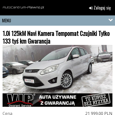
Zaloguj się
MENU
1.0i 125kM Navi Kamera Tempomat Czujniki Tylko
133 tyś km Gwarancja
C
e
n
a
21 999.00 PLN