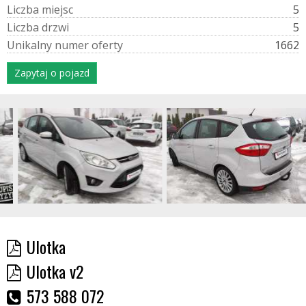
L
i
c
z
b
a
m
i
e
j
s
c
5
L
i
c
z
b
a
d
r
z
w
i
5
U
n
i
k
a
l
n
y
n
u
m
e
r
o
f
e
r
t
y
1662
Zapytaj o pojazd
Ulotka
Ulotka v2
573 588 072