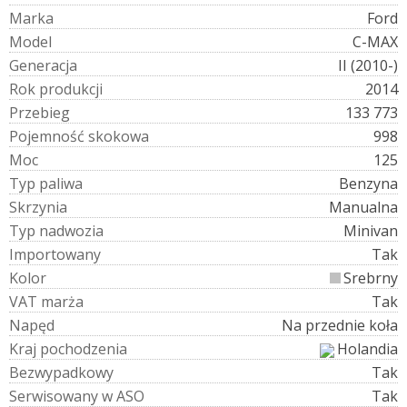
M
a
r
k
a
Ford
M
o
d
e
l
C-MAX
G
e
n
e
r
a
c
j
a
II (2010-)
R
o
k
p
r
o
d
u
k
c
j
i
2014
P
r
z
e
b
i
e
g
133 773
P
o
j
e
m
n
o
ś
ć
s
k
o
k
o
w
a
998
M
o
c
125
T
y
p
p
a
l
i
w
a
Benzyna
S
k
r
z
y
n
i
a
Manualna
T
y
p
n
a
d
w
o
z
i
a
Minivan
I
m
p
o
r
t
o
w
a
n
y
Tak
K
o
l
o
r
Srebrny
V
A
T
m
a
r
ż
a
Tak
N
a
p
ę
d
Na przednie koła
K
r
a
j
p
o
c
h
o
d
z
e
n
i
a
Holandia
B
e
z
w
y
p
a
d
k
o
w
y
Tak
S
e
r
w
i
s
o
w
a
n
y
w
A
S
O
Tak