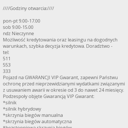
////Godziny otwarcia:////
pon-pt 9.00-17.00
sob 9.00-15.00
ndz Nieczynne
Możliwość kredytowania oraz leasingu na dogodnych
warunkach, szybka decyzja kredytowa. Doradztwo -
tel:
511
553
333
Pojazd na GWARANCJI VIP Gwarant, zapewni Państwu
ochronę przed nieprzewidzianymi wydatkami związanymi
z usuwaniem awarii w okresie od 3 do nawet 24 miesięcy.
Podzespoły objęte Gwarancją VIP Gwarant:
*silnik
*silnik hybrydowy
*skrzynia biegów manualna
*skrzynia biegów automatyczna
*bezstopniowa skrzynia biegów