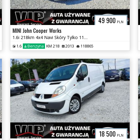
49 900
PLN
MINI John Cooper Works
1.6i 218km 4x4 Navi Skóry Tylko 118 tyś km GWARANCJA 12 m-c w cenie
1.6
Benzyna
KM 218
2013
118865
18 500
PLN