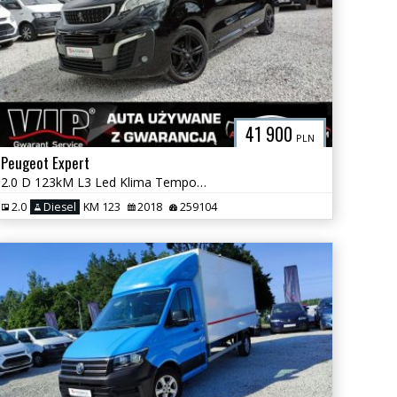
41 900
PLN
Peugeot Expert
2.0 D 123kM L3 Led Klima Tempomat Hak Serwis Long GWARANCJA
2.0
Diesel
KM 123
2018
259104