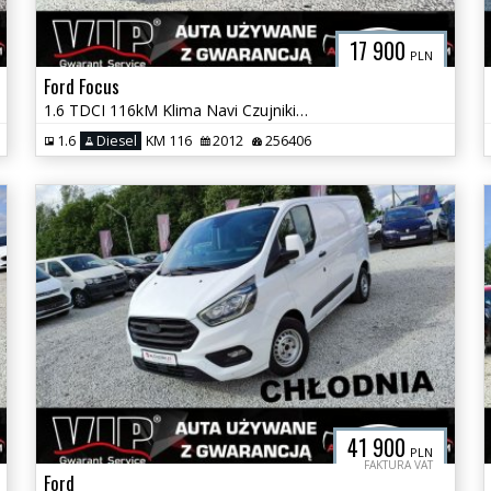
17 900
PLN
Ford Focus
1.6 TDCI 116kM Klima Navi Czujniki Serwis Super Stan GWARANCJA
1.6
Diesel
KM 116
2012
256406
41 900
PLN
FAKTURA VAT
Ford