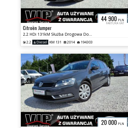
44 900
PLN
FAKTURA VAT
Citroën Jumper
2.2 HDi 131kM Służba Drogowa Doka 7osób Maxi Koła 16 Hak-3000kg Fv Vat
2.2
Diesel
KM 131
2014
194303
20 000
PLN