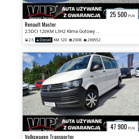
25 500
PLN
Renault Master
2.5DCI 120KM L3H2 Klima Gotowy Do Pracy Super Stan GWARANCJA
2.5
Diesel
KM 120
2008
269552
47 900
PLN
Volkswagen Transporter