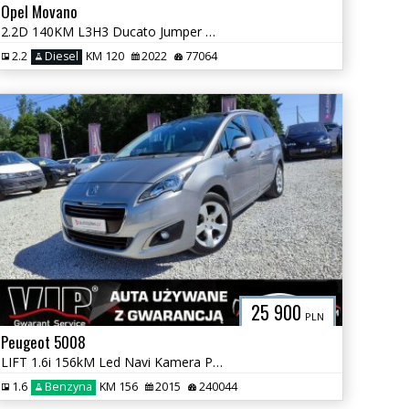
Opel Movano
2.2D 140KM L3H3 Ducato Jumper Boxer Tylko 74 tyś km FV GWARANCJA!!
2.2
Diesel
KM 120
2022
77064
25 900
PLN
Peugeot 5008
LIFT 1.6i 156kM Led Navi Kamera Panorama 7 Osób Super Stan GWARANCJA
1.6
Benzyna
KM 156
2015
240044