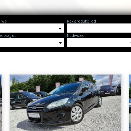
liwo
Rok produkcji od
zebieg do
Nadwozie