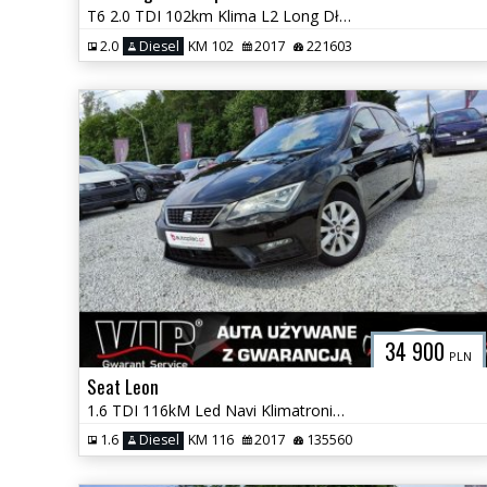
T6 2.0 TDI 102km Klima L2 Long Długi Brygadówka Dubel Kabina GWARANCJA
2.0
Diesel
KM 102
2017
221603
34 900
PLN
Seat Leon
1.6 TDI 116kM Led Navi Klimatronik Temp. Tylko 135 tyś km GWARANCJA
1.6
Diesel
KM 116
2017
135560