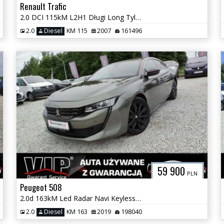
Renault Trafic
2.0 DCI 115kM L2H1 Długi Long Tylko 160 tyś km Elektryka Hak GWARANCJA
2.0
Diesel
KM 115
2007
161496
59 900
PLN
Peugeot 508
2.0d 163kM Led Radar Navi Keyless Kamera Virtual Super Stan GWARANCJA!
2.0
Diesel
KM 163
2019
198040