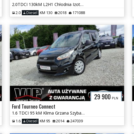
2.0TDCI 130kM L2H1 Chłodnia Izoterma Led Temp. Grzana Szyba GWARANCJA
2.0
Diesel
KM 130
2018
171088
29 900
PLN
Ford Tourneo Connect
1.6 TDCI 95 kM Klima Grzana Szyba Przód Czujniki Schowki Gwarancja
1.6
Diesel
KM 95
2014
247039