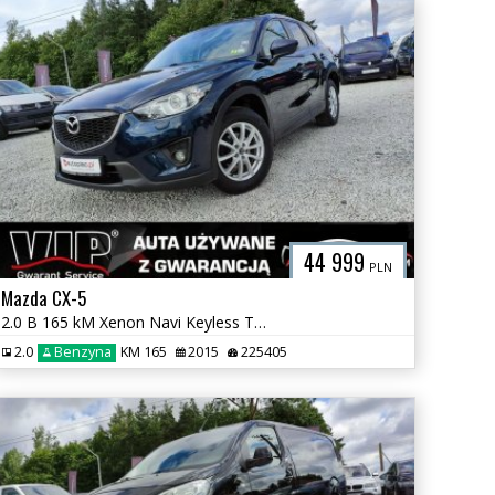
44 999
PLN
Mazda CX-5
2.0 B 165 kM Xenon Navi Keyless Tempomat Asystent Pasa Bose GWARANCJA
2.0
Benzyna
KM 165
2015
225405