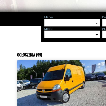
Marka
Pa
Model
Pr
OGŁOSZENIA (99)