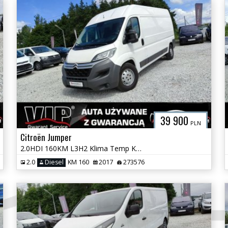
39 900
PLN
Citroën Jumper
2.0HDI 160KM L3H2 Klima Temp Kamera Navi Hak Boxer Ducato GWARANCJA
2.0
Diesel
KM 160
2017
273576