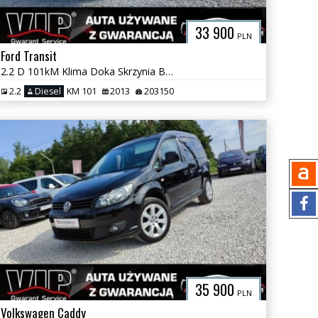
33 900
PLN
Ford Transit
2.2 D 101kM Klima Doka Skrzynia Brygadówka Dubel Kabina 6 osób
2.2
Diesel
KM 101
2013
203150
35 900
PLN
Volkswagen Caddy