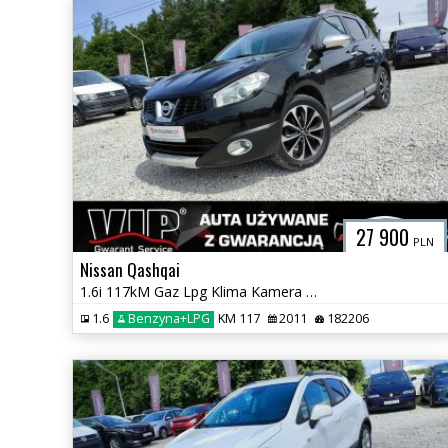
27 900
PLN
Nissan Qashqai
1.6i 117kM Gaz Lpg Klima Kamera Panorama Navi Temp. Isofix GWARANCJA
1.6
Benzyna+LPG
KM 117
2011
182206