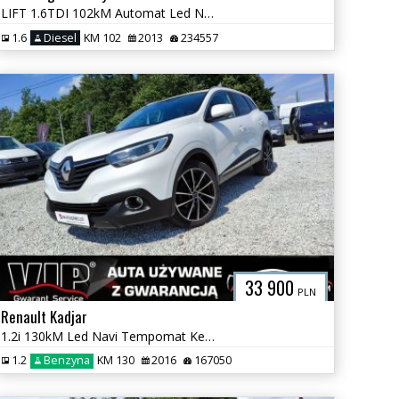
LIFT 1.6TDI 102kM Automat Led Navi Climatronic Jak Nowy Po Serwisie
1.6
Diesel
KM 102
2013
234557
33 900
PLN
Renault Kadjar
1.2i 130kM Led Navi Tempomat Keyless Czujniki Super Stan GWARANCJA
1.2
Benzyna
KM 130
2016
167050