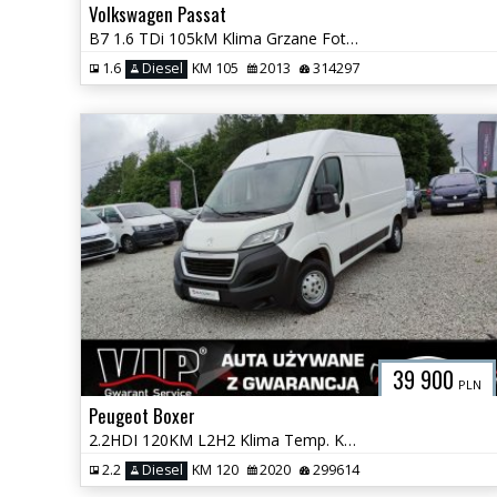
Volkswagen Passat
B7 1.6 TDi 105kM Klima Grzane Fotele Czujniki Serwis GWARANCJA
1.6
Diesel
KM 105
2013
314297
39 900
PLN
Peugeot Boxer
2.2HDI 120KM L2H2 Klima Temp. Kamera Navi Super Stan GWARANCJA
2.2
Diesel
KM 120
2020
299614