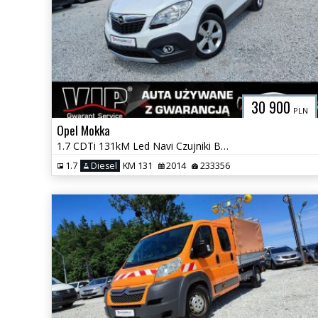
30 900
PLN
Opel Mokka
1.7 CDTi 131kM Led Navi Czujniki Biała Perła Jak Nowa Serwis GWARANCJA
1.7
Diesel
KM 131
2014
233356