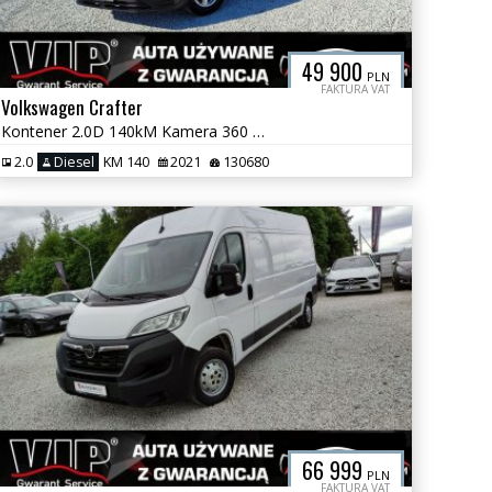
49 900
PLN
FAKTURA VAT
Volkswagen Crafter
Kontener 2.0D 140kM Kamera 360 GWARANCJA
2.0
Diesel
KM 140
2021
130680
66 999
PLN
FAKTURA VAT