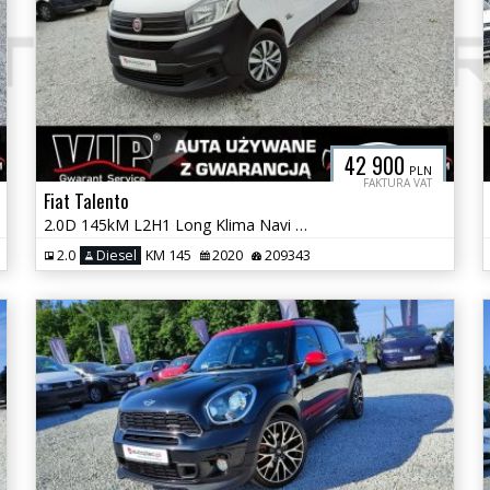
42 900
PLN
FAKTURA VAT
Fiat Talento
2.0D 145kM L2H1 Long Klima Navi Tempomat Hak Serwis Fv Vat Gwarancja
2.0
Diesel
KM 145
2020
209343