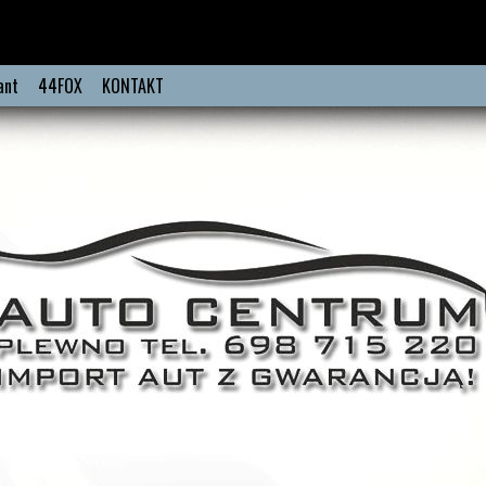
ant
44FOX
KONTAKT